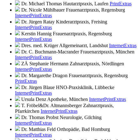
Dr. Michael Thomas
Hautarztpraxis, Laufen
Print
Extras
Dr. Nicole Mühlbauer
Frauenarztpraxis, Regensburg
Internet
Print
Extras
Dr. Jürgen Ratay
Kinderarztpraxis, Freising
Internet
Print
Extras
Kerstin Hannig
Frauenarztpraxis, Regensburg
Internet
Print
Extras
Dres. med. Krüger
Allgemeinarzt, Landshut
Internet
Extras
Dr. C. Buchmann-Macrander
Frauenarztpraxis, München
Internet
Print
Extras
ZÄ Stephanie Hermann
Zahnarztpraxis, Nördlingen
Internet
Print
Extras
Dr. Margarethe Dragon
Frauenarztpraxis, Regensburg
Print
Extras
Dr. Jürgen Blaue
HNO-Praxisklinik, Lübbecke
Internet
Print
Extras
Ursula Denz
Apotheke, München
Internet
Print
Extras
T. Fröbel&Dr. Altmannsberger
Zahnarztpraxis,
Pfarrkirchen
Internet
Print
Extras
Dr. Thomas Probst
Neurologie, Gilching
Internet
Print
Extras
Dr. Matthias Feld
Orthopädie, Bad Homburg
Internet
Print
Extras