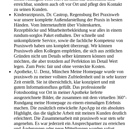
erreichbar, sondern auch oft vor Ort und pflegt den Kontakt
zu seinen Kunden.
Kinderarztpraxis, Dr. Castrop, Regensburg
Bei Praxisweb
war unsere komplette Außendarstellung der Praxis in besten
Händen. Vom Internetauftritt über Visitenkarten,
Rezeptblöcke und Mitarbeiterbekleidung war alles in einem
rundum-sorglos Paket enthalten. Der schnelle und
unkomplizierte Service, sowie die fachliche Kompetenz von
Praxisweb haben uns komplett überzeugt. Wir können
Praxisweb allen Kollegen empfehlen, die sich aus zeitlichen
Gründen nicht um Details selber kümmern können und
möchten, die aber trotzdem auf Perfektion im Detail Wert
legen. Zum Preis: fair und ohne versteckte Kosten.
Apotheke, U. Denz, München
Meine Homepage wurde von
praxisweb zu meiner vollsten Zufriedenheit und in sehr kurzer
Zeit erstellt. Sie ist übersichtlich, klar konzipiert und mit
gutem Informationsfluss gefüllt. Das professionelle
Fotoshooting vor Ort in meiner Apotheke lieferte
ausgezeichnete Bilder, die zusammen mit dem virtuellen 360°-
Rundgang meine Homepage zu einem einmaligen Erlebnis
machen. Die zusätzlich entwickelte ApoApp ist ein absolutes
Highlight, das die tägliche Arbeit mit meinen Kunden deutlich
erleichtert. Die Zusammenarbeit mit praxisweb war stets sehr
angenehm. Es war jederzeit ein Ansprechpartner zu erreichen
und Änderungen oder neue Mitteilungen wurden sofort