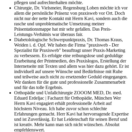
pflegen und aufrechterhalten möchte.
Chirurgie, Dr. Vielsmeier, Regensburg
Loben möchte ich vor
allem die persönliche Präsenz von praxisweb vor Ort. Doch
nicht nur der nette Kontakt mit Herrn Kavi, sondern auch die
rasche und unproblematische Umsetzung meiner
Präsentationsmappe hat mir sehr gefallen. Das Preis-
Leistungs-Verhätnis war überaus fair.
Diabetolologische Schwerpunktpraxis, Dr. Thomas Kraus,
Weiden i. d. Opf.
Wir haben die Firma "praxisweb - Der
Spezialist für Praxisweb" beauftragt unser Praxis-Marketing
zu verbessern. Es erfolgte eine reibungslose und geduldige
Erarbeitung der Printmedien, des Praxislogos, Erstellung der
Internetseite mit Texten und allem was hier dazu gehört. Er ist
individuell auf unsere Wünsche und Bedürfnisse mit Ruhe
und teilweise auch nicht zu ersetzender Geduld eingegangen.
Wir danken für die gute und professionelle Zusammenarbeit
und für das tolle Ergebnis.
Orthopädie und Unfallchirurgie ZOOOM MED, Dr. med.
Eduard Erdeljac | Facharzt für Orthopädie, München
Wer
Herrn Kavi engagiert erhält professionelle Arbeit auf
höchstem Niveau. Ich habe zuvor schon schlechte
Erfahrungen gemacht. Herr Kavi hat hervorragende Expertise
und ist Zuverlässig. Er hat Leidenschaft für seinen Beruf und
ist kreativ. Mehr kann man sich nicht wünschen. Absolut
empfehlenswert.