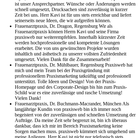
ist unser Ansprechpartner. Wünsche oder Änderungen werden
schnell umgesetzt, Drucksachen sind zuverlässig in kurzer
Zeit bei uns. Herr Kavi ist für uns stets erreichbar und liefert
seinerseits neue Ideen, die wir aufgreifen können.
Frauenarztpraxis, Dr. Dragon, Regensburg
Wir als
Frauenarztpraxis können Herrn Kavi und seine Firma
praxisweb nur weiterempfehlen. Innerhalb kürzester Zeit
werden hochprofessionelle und kompetente Lösungen
erarbeitet. Die von uns gewünschten Projekte wurden
inhaltlich und ästhetisch zu unserer vollsten Zufriedenheit
umgesetzt. Vielen Dank für die Zusammenarbeit!
Frauenarztpraxis, Dr. Mühlbauer, Regensburg
Praxisweb hat
mich und mein Team bei der Praxisgründung mit
professionellem Praxismarketing tatkräftig und professionell
unterstützt. Tolle Ideen und Design! Von der Praxis-
Homepage und des Corporate-Design bis hin zum Praxis-
Schild war es eine zuverlässige und rasche Umsetzung!
Vielen Dank!
Frauenarztpraxis, Dr. Buchmann-Macrander, München
Als
langjährige Kundin von praxisweb bin ich immer noch
begeistert von der zuverlässigen und schnellen Umsetzung der
Aufträge. Da meine Zeit sehr begrenzt ist, bin ich überaus
dankbar, dass ich mir im Bereich Praxismarketing keine
Sorgen machen muss. praxisweb kümmert sich umgehend um
meine Anliegen. Herr Kavi ist nicht nur telefonisch stets