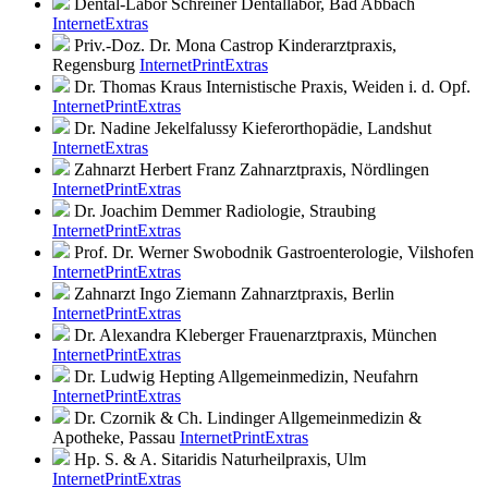
Dental-Labor Schreiner
Dentallabor, Bad Abbach
Internet
Extras
Priv.-Doz. Dr. Mona Castrop
Kinderarztpraxis,
Regensburg
Internet
Print
Extras
Dr. Thomas Kraus
Internistische Praxis, Weiden i. d. Opf.
Internet
Print
Extras
Dr. Nadine Jekelfalussy
Kieferorthopädie, Landshut
Internet
Extras
Zahnarzt Herbert Franz
Zahnarztpraxis, Nördlingen
Internet
Print
Extras
Dr. Joachim Demmer
Radiologie, Straubing
Internet
Print
Extras
Prof. Dr. Werner Swobodnik
Gastroenterologie, Vilshofen
Internet
Print
Extras
Zahnarzt Ingo Ziemann
Zahnarztpraxis, Berlin
Internet
Print
Extras
Dr. Alexandra Kleberger
Frauenarztpraxis, München
Internet
Print
Extras
Dr. Ludwig Hepting
Allgemeinmedizin, Neufahrn
Internet
Print
Extras
Dr. Czornik & Ch. Lindinger
Allgemeinmedizin &
Apotheke, Passau
Internet
Print
Extras
Hp. S. & A. Sitaridis
Naturheilpraxis, Ulm
Internet
Print
Extras