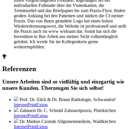
Ihnen vorgeschlagenen Produkte, angefangen bei der
individuellen Fußmatte über die Visitenkarten, die
Terminzettel und das Briefpapier bis zum Praxis-Flyer, finden
großen Anklang bei den Patienten und stärken die CI meiner
Praxis. Das von Ihnen gestaltete Logo hat einen hohen
Wiedererkennungswert, die Website ist professionell und stellt
die Praxis auch im www wirksam dar. Somit hat sich die
Investition in Ihre Arbeit aus meiner Sicht vollumfänglich
gelohnt. Ich werde Sie im Kollegenkreis gerne
weiterempfehlen.
Referenzen
Unsere Arbeiten sind so vielfältig und einzgartig wie
unsere Kunden. Überzeugen Sie sich selbst!
Prof. Dr. Zilch & Dr. Braun
Radiologie, Schwandorf
Internet
Print
Extras
Zahnarzt Dr. C. Schmid
Zahnarztpraxis, Pfarrkirchen
Internet
Print
Extras
Dr. Markus Czornik
Allgemeinmedizin, Waldkirchen
Internet
Print
Extras