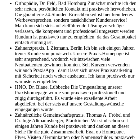
Orthopädie, Dr. Feld, Bad Homburg
Zunächst möchte ich den
sehr netten, persönlichen Kontakt mit praxisweb hervorheben.
Die garantierte 24-Stunden Erreichbarkeit ist hier kein leeres
Werbeversprechen, sondern tatsächlicher Kundenservice!
Man kann sich stets auf zielführende Lösungvorschläge
verlassen, die kompetent und professionell umgesetzt werden.
Rundum ist praxisweb nur zu empfehlen, da das Gesamtpaket
einfach stimmig ist.
Zahnarztpraxis, I. Ziemann, Berlin
Ich bin seit einigen Jahren
treuer Kunde von praxisweb. Unsere Praxis-Homepage ist
sehr ansprechend, wodurch wir inzwischen viele
Neutpatienten gewinnen konnten. Seit Kurzem verwenden
wir auch PraxisApp - damit lässt sich unser Praxismarketing
mit Sicherheit noch weiter ausbauen. Ich kann praxisweb nur
wärmstens empfehlen.
HNO, Dr. Blaue, Lübbecke
Die Umgestaltung unserer
Praxishomepage wurde von praxisweb professionell und
zügig durchgeführt. Es wurde eine exzellente Arbeit
abgeliefert, bei der stets auf unsere Gestaltungswünsche
eingegangen wurde.
Zahnärztliche Gemeinschaftspraxis, Thomas A. Fröbel und
Dr. Inge Altmannsberger, Pfarrkirchen
Wir sind schon seit
einigen Jahren Kunde bei praxisweb und danken an dieser
Stelle für die gute Zusammenarbeit. Egal ob Homepage,
Flyer, Visiten-/Terminkarten oder Namensschilder, praxisweb