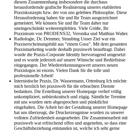
diesem Zusammenhang insbesondere die durchaus
herausfordernde grafische Realisierung unseres etablierten
Praxiskonzepts bzw. der von uns gelebten Philosophie. Diese
Herausforderung haben Sie und Ihr Team ausgezeichnet
gemeistert. Wir können Sie und Ihr Team daher nur
uneingeschränkt weiterempfehlen. Viele Grüße, Ihr
Praxisteam von PRODENS32, Veronika und Matthias Walter.
Radiologie, Dr. Demmer, Straubing
Unser Ziel war ein
Praxiserscheinungsbild aus "einem Guss". Mit dem gesamten
Praxismarketing wurde deshalb praxisweb beauftragt. Dabei
wurde die Praxis-Corporate Identity hervorragend umgesetzt
und es wurde jederzeit auf unsere Wünsche und Bedürfnisse
eingegangen. Der Wiedererkennungswert unseres neuen
Praxislogos ist enorm. Vielen Dank für die tolle und
professionelle Arbeit!
Internistische Praxis, Dr. Wassermann, Ortenburg
Ich möchte
mich herzlich bei praxisweb für die erbrachten Dienste
bedanken. Die Erstellung unserer Homepage verlief völlig
unkompliziert, unbürokratisch und zügig. Sämtliche Termine
mit uns wurden stets abgesprochen und pünktlichst
eingehalten. Die Arbeit bei der Gestaltung unserer Homepage
hat uns überzeugt, die Druckerzeugnisse wurden zu unserer
vollsten Zufriedenheit ausgearbeitet. Die Zusammenarbeit mit
praxisweb war erfrischend offen und angenehm, so dass eine
Geschäftsbeziehung entstanden ist, welche ich sehr gerne