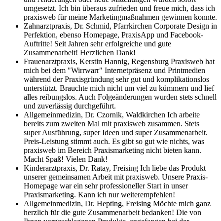
umgesetzt. Ich bin überaus zufrieden und freue mich, dass ich
praxisweb für meine Marketingmaßnahmen gewinnen konnte.
Zahnarztpraxis, Dr. Schmid, Pfarrkirchen
Corporate Design in
Perfektion, ebenso Homepage, PraxisApp und Facebook-
Auftritte! Seit Jahren sehr erfolgreiche und gute
Zusammenarbeit! Herzlichen Dank!
Frauenarztpraxis, Kerstin Hannig, Regensburg
Praxisweb hat
mich bei dem "Wirrwarr" Internetpräsenz und Printmedien
während der Praxisgründung sehr gut und komplikationslos
unterstützt. Brauchte mich nicht um viel zu kümmern und lief
alles reibungslos. Auch Folgeänderungen wurden stets schnell
und zuverlässig durchgeführt.
Allgemeinmedizin, Dr. Czornik, Waldkirchen
Ich arbeite
bereits zum zweiten Mal mit praxisweb zusammen. Stets
super Ausführung, super Ideen und super Zusammenarbeit.
Preis-Leistung stimmt auch. Es gibt so gut wie nichts, was
praxisweb im Bereich Praxismarketing nicht bieten kann.
Macht Spaß! Vielen Dank!
Kinderarztpraxis, Dr. Ratay, Freising
Ich liebe das Produkt
unserer gemeinsamen Arbeit mit praxisweb. Unsere Praxis-
Homepage war ein sehr professioneller Start in unser
Praxismarketing. Kann ich nur weiterempfehlen!
Allgemeinmedizin, Dr. Hepting, Freising
Möchte mich ganz
herzlich für die gute Zusammenarbeit bedanken! Die von