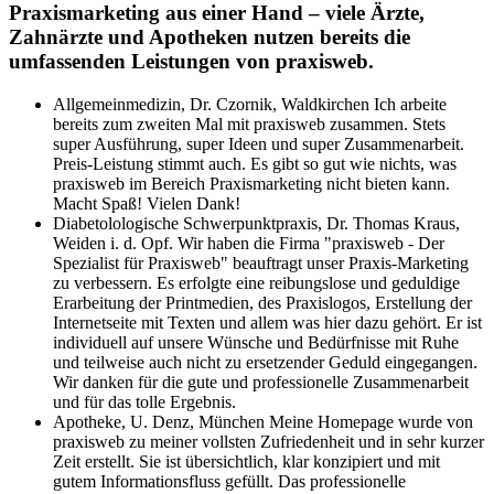
Praxismarketing aus einer Hand – viele Ärzte,
Zahnärzte und Apotheken nutzen bereits die
umfassenden Leistungen von praxisweb.
Allgemeinmedizin, Dr. Czornik, Waldkirchen
Ich arbeite
bereits zum zweiten Mal mit praxisweb zusammen. Stets
super Ausführung, super Ideen und super Zusammenarbeit.
Preis-Leistung stimmt auch. Es gibt so gut wie nichts, was
praxisweb im Bereich Praxismarketing nicht bieten kann.
Macht Spaß! Vielen Dank!
Diabetolologische Schwerpunktpraxis, Dr. Thomas Kraus,
Weiden i. d. Opf.
Wir haben die Firma "praxisweb - Der
Spezialist für Praxisweb" beauftragt unser Praxis-Marketing
zu verbessern. Es erfolgte eine reibungslose und geduldige
Erarbeitung der Printmedien, des Praxislogos, Erstellung der
Internetseite mit Texten und allem was hier dazu gehört. Er ist
individuell auf unsere Wünsche und Bedürfnisse mit Ruhe
und teilweise auch nicht zu ersetzender Geduld eingegangen.
Wir danken für die gute und professionelle Zusammenarbeit
und für das tolle Ergebnis.
Apotheke, U. Denz, München
Meine Homepage wurde von
praxisweb zu meiner vollsten Zufriedenheit und in sehr kurzer
Zeit erstellt. Sie ist übersichtlich, klar konzipiert und mit
gutem Informationsfluss gefüllt. Das professionelle