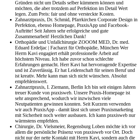
Gründen nicht um Details selber kümmern können und
möchten, die aber trotzdem auf Perfektion im Detail Wert
legen. Zum Preis: fair und ohne versteckte Kosten.
Zahnarztpraxis, Dr. Schmid, Pfarrkirchen
Corporate Design in
Perfektion, ebenso Homepage, PraxisApp und Facebook-
Auftritte! Seit Jahren sehr erfolgreiche und gute
Zusammenarbeit! Herzlichen Dank!
Orthopädie und Unfallchirurgie ZOOOM MED, Dr. med.
Eduard Erdeljac | Facharzt für Orthopädie, München
Wer
Herrn Kavi engagiert erhält professionelle Arbeit auf
höchstem Niveau. Ich habe zuvor schon schlechte
Erfahrungen gemacht. Herr Kavi hat hervorragende Expertise
und ist Zuverlässig. Er hat Leidenschaft für seinen Beruf und
ist kreativ. Mehr kann man sich nicht wünschen. Absolut
empfehlenswert.
Zahnarztpraxis, I. Ziemann, Berlin
Ich bin seit einigen Jahren
treuer Kunde von praxisweb. Unsere Praxis-Homepage ist
sehr ansprechend, wodurch wir inzwischen viele
Neutpatienten gewinnen konnten. Seit Kurzem verwenden
wir auch PraxisApp - damit lässt sich unser Praxismarketing
mit Sicherheit noch weiter ausbauen. Ich kann praxisweb nur
wärmstens empfehlen.
Chirurgie, Dr. Vielsmeier, Regensburg
Loben möchte ich vor
allem die persönliche Präsenz von praxisweb vor Ort. Doch
nicht nur der nette Kontakt mit Herrn Kavi, sondern auch die