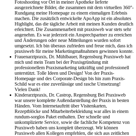
Fotoshooting vor Ort in meiner Apotheke lieferte
ausgezeichnete Bilder, die zusammen mit dem virtuellen 360°-
Rundgang meine Homepage zu einem einmaligen Erlebnis
machen. Die zusätzlich entwickelte ApoApp ist ein absolutes
Highlight, das die tägliche Arbeit mit meinen Kunden deutlich
erleichtert. Die Zusammenarbeit mit praxisweb war stets sehr
angenehm. Es war jederzeit ein Ansprechpartner zu erreichen
und Änderungen oder neue Mitteilungen wurden sofort
umgesetzt. Ich bin überaus zufrieden und freue mich, dass ich
praxisweb für meine Marketingmaßnahmen gewinnen konnte.
Frauenarztpraxis, Dr. Mühlbauer, Regensburg
Praxisweb hat
mich und mein Team bei der Praxisgründung mit
professionellem Praxismarketing tatkräftig und professionell
unterstützt. Tolle Ideen und Design! Von der Praxis-
Homepage und des Corporate-Design bis hin zum Praxis-
Schild war es eine zuverlässige und rasche Umsetzung!
Vielen Dank!
Kinderarztpraxis, Dr. Castrop, Regensburg
Bei Praxisweb
war unsere komplette Außendarstellung der Praxis in besten
Händen. Vom Internetauftritt über Visitenkarten,
Rezeptblöcke und Mitarbeiterbekleidung war alles in einem
rundum-sorglos Paket enthalten. Der schnelle und
unkomplizierte Service, sowie die fachliche Kompetenz von
Praxisweb haben uns komplett überzeugt. Wir können
Praxisweb allen Kollegen empfehlen, die sich aus zeitlichen