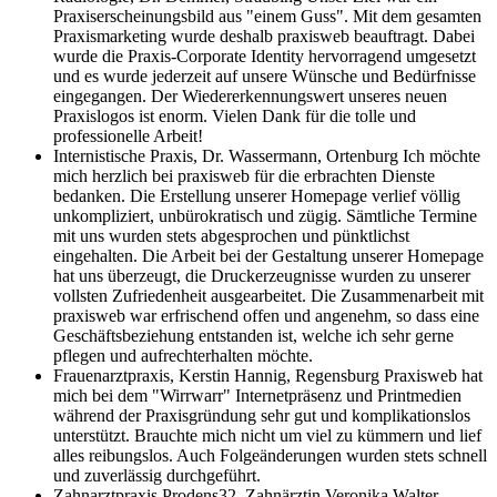
Praxiserscheinungsbild aus "einem Guss". Mit dem gesamten
Praxismarketing wurde deshalb praxisweb beauftragt. Dabei
wurde die Praxis-Corporate Identity hervorragend umgesetzt
und es wurde jederzeit auf unsere Wünsche und Bedürfnisse
eingegangen. Der Wiedererkennungswert unseres neuen
Praxislogos ist enorm. Vielen Dank für die tolle und
professionelle Arbeit!
Internistische Praxis, Dr. Wassermann, Ortenburg
Ich möchte
mich herzlich bei praxisweb für die erbrachten Dienste
bedanken. Die Erstellung unserer Homepage verlief völlig
unkompliziert, unbürokratisch und zügig. Sämtliche Termine
mit uns wurden stets abgesprochen und pünktlichst
eingehalten. Die Arbeit bei der Gestaltung unserer Homepage
hat uns überzeugt, die Druckerzeugnisse wurden zu unserer
vollsten Zufriedenheit ausgearbeitet. Die Zusammenarbeit mit
praxisweb war erfrischend offen und angenehm, so dass eine
Geschäftsbeziehung entstanden ist, welche ich sehr gerne
pflegen und aufrechterhalten möchte.
Frauenarztpraxis, Kerstin Hannig, Regensburg
Praxisweb hat
mich bei dem "Wirrwarr" Internetpräsenz und Printmedien
während der Praxisgründung sehr gut und komplikationslos
unterstützt. Brauchte mich nicht um viel zu kümmern und lief
alles reibungslos. Auch Folgeänderungen wurden stets schnell
und zuverlässig durchgeführt.
Zahnarztpraxis Prodens32, Zahnärztin Veronika Walter,