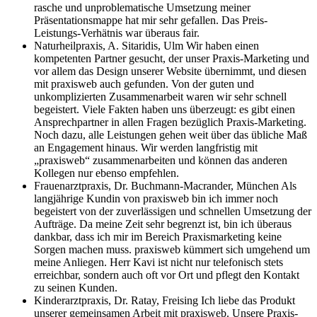
rasche und unproblematische Umsetzung meiner
Präsentationsmappe hat mir sehr gefallen. Das Preis-
Leistungs-Verhätnis war überaus fair.
Naturheilpraxis, A. Sitaridis, Ulm
Wir haben einen
kompetenten Partner gesucht, der unser Praxis-Marketing und
vor allem das Design unserer Website übernimmt, und diesen
mit praxisweb auch gefunden. Von der guten und
unkomplizierten Zusammenarbeit waren wir sehr schnell
begeistert. Viele Fakten haben uns überzeugt: es gibt einen
Ansprechpartner in allen Fragen bezüglich Praxis-Marketing.
Noch dazu, alle Leistungen gehen weit über das übliche Maß
an Engagement hinaus. Wir werden langfristig mit
„praxisweb“ zusammenarbeiten und können das anderen
Kollegen nur ebenso empfehlen.
Frauenarztpraxis, Dr. Buchmann-Macrander, München
Als
langjährige Kundin von praxisweb bin ich immer noch
begeistert von der zuverlässigen und schnellen Umsetzung der
Aufträge. Da meine Zeit sehr begrenzt ist, bin ich überaus
dankbar, dass ich mir im Bereich Praxismarketing keine
Sorgen machen muss. praxisweb kümmert sich umgehend um
meine Anliegen. Herr Kavi ist nicht nur telefonisch stets
erreichbar, sondern auch oft vor Ort und pflegt den Kontakt
zu seinen Kunden.
Kinderarztpraxis, Dr. Ratay, Freising
Ich liebe das Produkt
unserer gemeinsamen Arbeit mit praxisweb. Unsere Praxis-