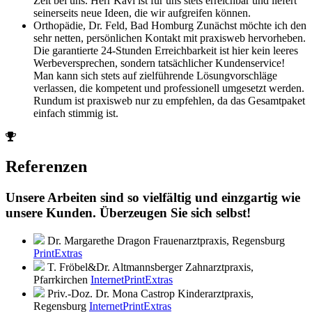
Zeit bei uns. Herr Kavi ist für uns stets erreichbar und liefert
seinerseits neue Ideen, die wir aufgreifen können.
Orthopädie, Dr. Feld, Bad Homburg
Zunächst möchte ich den
sehr netten, persönlichen Kontakt mit praxisweb hervorheben.
Die garantierte 24-Stunden Erreichbarkeit ist hier kein leeres
Werbeversprechen, sondern tatsächlicher Kundenservice!
Man kann sich stets auf zielführende Lösungvorschläge
verlassen, die kompetent und professionell umgesetzt werden.
Rundum ist praxisweb nur zu empfehlen, da das Gesamtpaket
einfach stimmig ist.
Referenzen
Unsere Arbeiten sind so vielfältig und einzgartig wie
unsere Kunden. Überzeugen Sie sich selbst!
Dr. Margarethe Dragon
Frauenarztpraxis, Regensburg
Print
Extras
T. Fröbel&Dr. Altmannsberger
Zahnarztpraxis,
Pfarrkirchen
Internet
Print
Extras
Priv.-Doz. Dr. Mona Castrop
Kinderarztpraxis,
Regensburg
Internet
Print
Extras