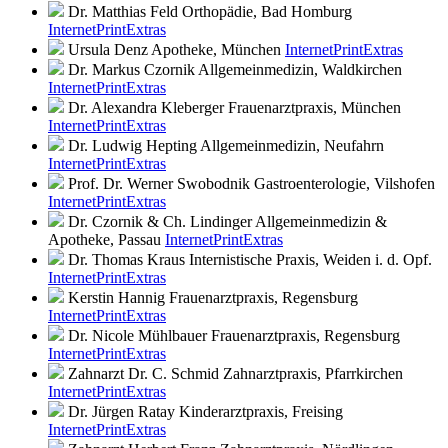
Dr. Matthias Feld
Orthopädie, Bad Homburg
Internet
Print
Extras
Ursula Denz
Apotheke, München
Internet
Print
Extras
Dr. Markus Czornik
Allgemeinmedizin, Waldkirchen
Internet
Print
Extras
Dr. Alexandra Kleberger
Frauenarztpraxis, München
Internet
Print
Extras
Dr. Ludwig Hepting
Allgemeinmedizin, Neufahrn
Internet
Print
Extras
Prof. Dr. Werner Swobodnik
Gastroenterologie, Vilshofen
Internet
Print
Extras
Dr. Czornik & Ch. Lindinger
Allgemeinmedizin &
Apotheke, Passau
Internet
Print
Extras
Dr. Thomas Kraus
Internistische Praxis, Weiden i. d. Opf.
Internet
Print
Extras
Kerstin Hannig
Frauenarztpraxis, Regensburg
Internet
Print
Extras
Dr. Nicole Mühlbauer
Frauenarztpraxis, Regensburg
Internet
Print
Extras
Zahnarzt Dr. C. Schmid
Zahnarztpraxis, Pfarrkirchen
Internet
Print
Extras
Dr. Jürgen Ratay
Kinderarztpraxis, Freising
Internet
Print
Extras