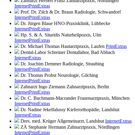
Zahnarzt Herbert Franz
Zahnarztpraxis, Nördlingen
Internet
Print
Extras
Prof. Dr. Zilch & Dr. Braun
Radiologie, Schwandorf
Internet
Print
Extras
Dr. Jürgen Blaue
HNO-Praxisklinik, Lübbecke
Internet
Print
Extras
Hp. S. & A. Sitaridis
Naturheilpraxis, Ulm
Internet
Print
Extras
Dr. Michael Thomas
Hautarztpraxis, Laufen
Print
Extras
Dental-Labor Schreiner
Dentallabor, Bad Abbach
Internet
Extras
Dr. Joachim Demmer
Radiologie, Straubing
Internet
Print
Extras
Dr. Thomas Probst
Neurologie, Gilching
Internet
Print
Extras
Zahnarzt Ingo Ziemann
Zahnarztpraxis, Berlin
Internet
Print
Extras
Dr. C. Buchmann-Macrander
Frauenarztpraxis, München
Internet
Print
Extras
Dr. Nadine Jekelfalussy
Kieferorthopädie, Landshut
Internet
Extras
Dres. med. Krüger
Allgemeinarzt, Landshut
Internet
Extras
ZÄ Stephanie Hermann
Zahnarztpraxis, Nördlingen
Internet
Print
Extras