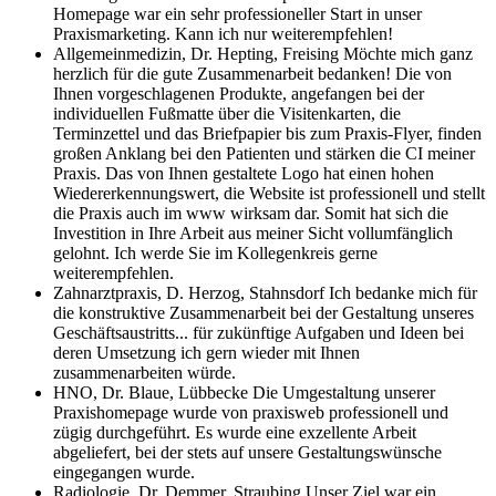
Homepage war ein sehr professioneller Start in unser
Praxismarketing. Kann ich nur weiterempfehlen!
Allgemeinmedizin, Dr. Hepting, Freising
Möchte mich ganz
herzlich für die gute Zusammenarbeit bedanken! Die von
Ihnen vorgeschlagenen Produkte, angefangen bei der
individuellen Fußmatte über die Visitenkarten, die
Terminzettel und das Briefpapier bis zum Praxis-Flyer, finden
großen Anklang bei den Patienten und stärken die CI meiner
Praxis. Das von Ihnen gestaltete Logo hat einen hohen
Wiedererkennungswert, die Website ist professionell und stellt
die Praxis auch im www wirksam dar. Somit hat sich die
Investition in Ihre Arbeit aus meiner Sicht vollumfänglich
gelohnt. Ich werde Sie im Kollegenkreis gerne
weiterempfehlen.
Zahnarztpraxis, D. Herzog, Stahnsdorf
Ich bedanke mich für
die konstruktive Zusammenarbeit bei der Gestaltung unseres
Geschäftsaustritts... für zukünftige Aufgaben und Ideen bei
deren Umsetzung ich gern wieder mit Ihnen
zusammenarbeiten würde.
HNO, Dr. Blaue, Lübbecke
Die Umgestaltung unserer
Praxishomepage wurde von praxisweb professionell und
zügig durchgeführt. Es wurde eine exzellente Arbeit
abgeliefert, bei der stets auf unsere Gestaltungswünsche
eingegangen wurde.
Radiologie, Dr. Demmer, Straubing
Unser Ziel war ein