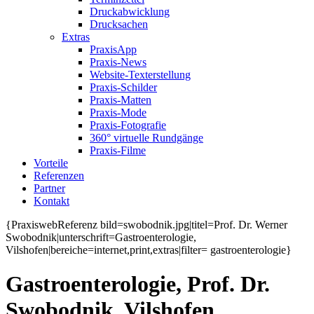
Druckabwicklung
Drucksachen
Extras
PraxisApp
Praxis-News
Website-Texterstellung
Praxis-Schilder
Praxis-Matten
Praxis-Mode
Praxis-Fotografie
360° virtuelle Rundgänge
Praxis-Filme
Vorteile
Referenzen
Partner
Kontakt
{PraxiswebReferenz bild=swobodnik.jpg|titel=Prof. Dr. Werner
Swobodnik|unterschrift=Gastroenterologie,
Vilshofen|bereiche=internet,print,extras|filter= gastroenterologie}
Gastroenterologie, Prof. Dr.
Swobodnik, Vilshofen