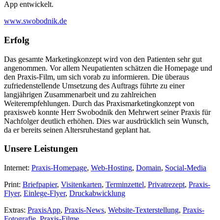
App entwickelt.
www.swobodnik.de
Erfolg
Das gesamte Marketingkonzept wird von den Patienten sehr gut
angenommen. Vor allem Neupatienten schätzen die Homepage und
den Praxis-Film, um sich vorab zu informieren. Die überaus
zufriedenstellende Umsetzung des Auftrags führte zu einer
langjährigen Zusammenarbeit und zu zahlreichen
Weiterempfehlungen. Durch das Praxismarketingkonzept von
praxisweb konnte Herr Swobodnik den Mehrwert seiner Praxis für
Nachfolger deutlich erhöhen. Dies war ausdrücklich sein Wunsch,
da er bereits seinen Altersruhestand geplant hat.
Unsere Leistungen
Internet:
Praxis-Homepage
,
Web-Hosting
,
Domain
,
Social-Media
Print:
Briefpapier
,
Visitenkarten
,
Terminzettel
,
Privatrezept
,
Praxis-
Flyer
,
Einlege-Flyer
,
Druckabwicklung
Extras:
PraxisApp
,
Praxis-News
,
Website-Texterstellung
,
Praxis-
Fotografie
,
Praxis-Filme